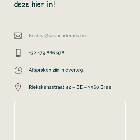
deze hier in!

Kristina@kristinademey.be

+32 479 866 978
}
Afspraken zijn in overleg.

Riekskensstraat 42 – BE – 3960 Bree