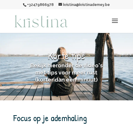
+32479866978
kristina@kristinademey.be
Korte tips
Bekijk hieronder de video's
met tips voor meer rust
(korter dan een minuut)
Focus op je ademhaling