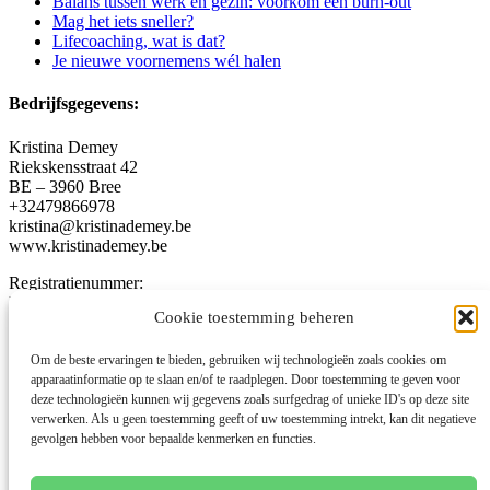
Balans tussen werk en gezin: voorkom een burn-out
Mag het iets sneller?
Lifecoaching, wat is dat?
Je nieuwe voornemens wél halen
Bedrijfsgegevens:
Kristina Demey
Riekskensstraat 42
BE – 3960 Bree
+32479866978
kristina@kristinademey.be
www.kristinademey.be
Registratienummer:
KBO 0793 752 681
Cookie toestemming beheren
Juridische pagina’s
Om de beste ervaringen te bieden, gebruiken wij technologieën zoals cookies om
apparaatinformatie op te slaan en/of te raadplegen. Door toestemming te geven voor
Algemene Voorwaarden
deze technologieën kunnen wij gegevens zoals surfgedrag of unieke ID's op deze site
verwerken. Als u geen toestemming geeft of uw toestemming intrekt, kan dit negatieve
Cookiebeleid
gevolgen hebben voor bepaalde kenmerken en functies.
Privacyverklaring